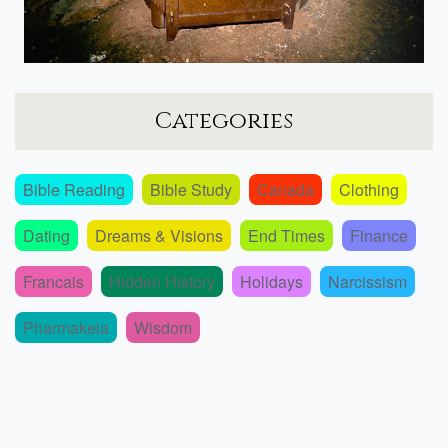
Categories
Bible Reading
Bible Study
Canada
Clothing
Dating
Dreams & Visions
End Times
Finance
Francais
Hidden History
Holidays
Narcissism
Pharmakeia
Wisdom