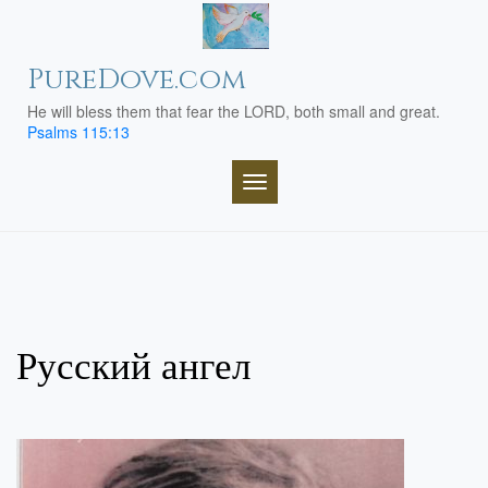
Skip
to
content
PureDove.com
He will bless them that fear the LORD, both small and great.
Psalms 115:13
TOGGLE NAVIGATION
Русский ангел