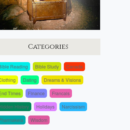
Categories
Bible Reading
Bible Study
Canada
Clothing
Dating
Dreams & Visions
End Times
Finance
Francais
Hidden History
Holidays
Narcissism
Pharmakeia
Wisdom