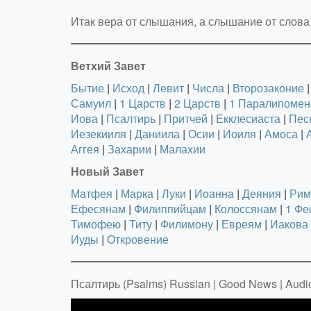
Итак вера от слышания, а слышание от слова
Ветхий Завет
Бытие
|
Исход
|
Левит
|
Числа
|
Второзаконие
|
Самуил
|
1 Царств
|
2 Царств
|
1 Паралипомен
Иова
|
Псалтирь
|
Притчей
|
Екклесиаста
|
Пес
Иезекииля
|
Даниила
|
Осии
|
Иоиля
|
Амоса
|
Аггея
|
Захарии
|
Малахии
Новый Завет
Матфея
|
Марка
|
Луки
|
Иоанна
|
Деяния
|
Рим
Ефесянам
|
Филиппийцам
|
Колоссянам
|
1 Фе
Тимофею
|
Титу
|
Филимону
|
Евреям
|
Иакова
Иуды
|
Откровение
Псалтирь (Psalms) Russian | Good News | Audio