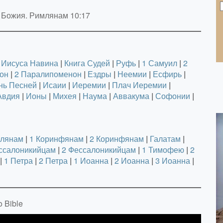
 Божия. Римлянам 10:17
Иисуса Навина
|
Книга Судей
|
Руфь
|
1 Самуил
|
2
он
|
2 Паралипоменон
|
Ездры
|
Неемии
|
Есфирь
|
нь Песней
|
Исаии
|
Иеремии
|
Плач Иеремии
|
Авдия
|
Ионы
|
Михея
|
Наума
|
Аввакума
|
Софонии
|
лянам
|
1 Коринфянам
|
2 Коринфянам
|
Галатам
|
ссалоникийцам
|
2 Фессалоникийцам
|
1 Тимофею
|
2
|
1 Петра
|
2 Петра
|
1 Иоанна
|
2 Иоанна
|
3 Иоанна
|
 Bible