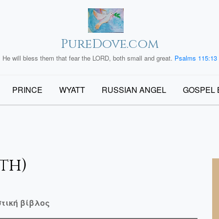
PureDove.com
He will bless them that fear the LORD, both small and great.
Psalms 115:13
PRINCE
WYATT
RUSSIAN ANGEL
GOSPEL 
uth)
τική βίβλος