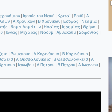
ερονόμιον
|
Ιησούς του Ναυή
|
Κριταί
|
Ρούθ
|
A
ιλέων
|
A Χρονικών
|
B Χρονικών
|
Έσδρας
|
Νεεμία
|
στής
|
Άσμα Ασμάτων
|
Ησαΐας
|
Ιερεμίας
|
Θρήνοι
|
ού
|
Ιωνάς
|
Μιχαίας
|
Ναούμ
|
Αββακούμ
|
Σοφονίας
|
ξεισ
|
Ρωμαιουσ
|
A Κορινθιουσ
|
B Κορινθιουσ
|
σσαεισ
|
A Θεσσαλονικεισ
|
B Θεσσαλονικεισ
|
A
βραιουσ
|
Ιακωβου
|
A Πετρου
|
B Πετρου
|
A Ιωαννου
|