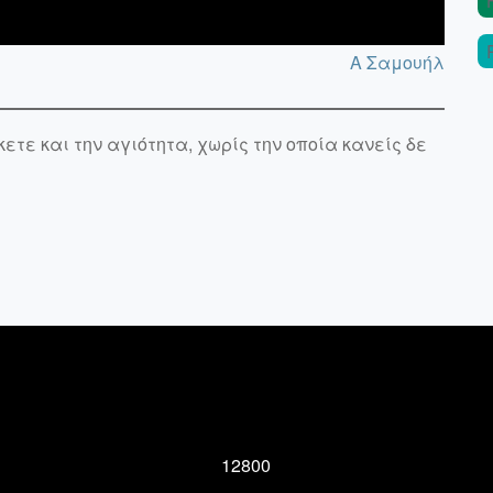
A Σαμουήλ
κετε και την αγιότητα, χωρίς την οποία κανείς δε
12800