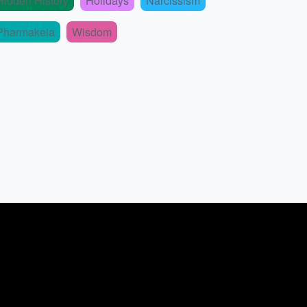
Hidden History
Holidays
Narcissism
Pharmakeia
Wisdom