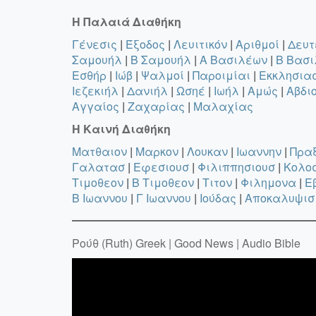
Η Παλαιά Διαθήκη
Γένεσις
|
Έξοδος
|
Λευιτικόν
|
Αριθμοί
|
Δευτ
Σαμουήλ
|
B Σαμουήλ
|
A Βασιλέων
|
B Βασ
Εσθήρ
|
Ιώβ
|
Ψαλμοί
|
Παροιμίαι
|
Εκκλησια
Ιεζεκιήλ
|
Δανιήλ
|
Ωσηέ
|
Ιωήλ
|
Αμώς
|
Αβδι
Αγγαίος
|
Ζαχαρίας
|
Μαλαχίας
Η Καινή Διαθήκη
Ματθαιον
|
Μαρκον
|
Λουκαν
|
Ιωαννην
|
Πρα
Γαλατασ
|
Εφεσιουσ
|
Φιλιππησιουσ
|
Κολο
Τιμοθεον
|
B Τιμοθεον
|
Τιτον
|
Φιλημονα
|
Ε
B Ιωαννου
|
Γ Ιωαννου
|
Ιούδας
|
Αποκαλυψισ
Ρούθ (Ruth) Greek | Good News | Audio Bible