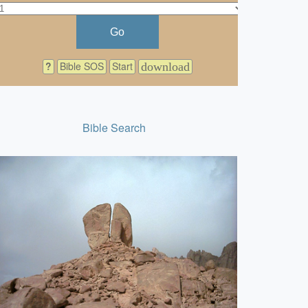
Go
?
Bible SOS
Start
download
Bible Search