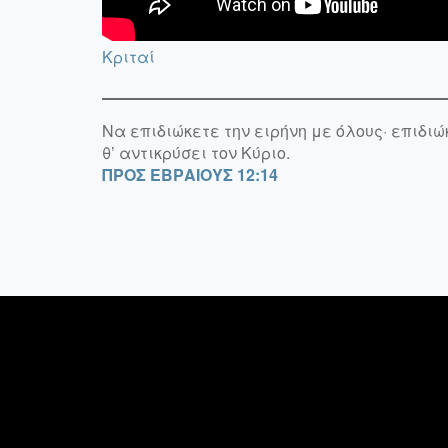
Κριταί
Να επιδιώκετε την ειρήνη με όλους· επιδιώ
θ’ αντικρύσει τον Κύριο.
ΠΡΟΣ ΕΒΡΑΙΟΥΣ 12:14