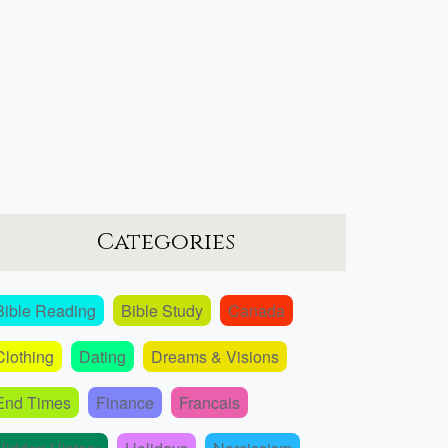
Categories
Bible Reading
Bible Study
Canada
Clothing
Dating
Dreams & Visions
End Times
Finance
Francais